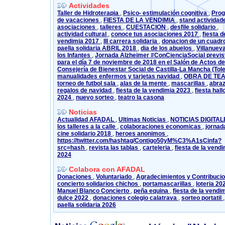
Actividades
Taller de Hidroterapia
,
Psico- estimulación cognitiva
,
Pro
de vacaciones
,
FIESTA DE LA VENDIMIA
,
stand actividad
asociaciones
,
talleres
,
CUESTACION
,
desfile solidario
,
actividad cultural
,
conoce tus asociaciones 2017
,
fiesta d
vendimia 2017
,
III carrera solidaria
,
donacion de un cuadr
paella solidaria ABRIL 2018
,
dia de los abuelos
,
Villanuev
los Infantes
,
Jornada Alzheimer #ConCienciaSocial previs
para el día 7 de noviembre de 2018 en el Salón de Actos de
Consejería de Bienestar Social de Castilla-La Mancha (Tol
manualidades enfermos y tarjetas navidad
,
OBRA DE TE
torneo de futbol sala
,
alas de la mente
,
mascarillas
,
abra
regalos de navidad
,
fiesta de la vendimia 2023
,
fiesta hal
2024
,
nuevo sorteo
,
teatro la casona
Noticias
Actualidad AFADAL
,
Ultimas Noticias
,
NOTICIAS DIGITA
los talleres a la calle
,
colaboraciones economicas
,
jornad
cine solidario 2018
,
heroes anonimos
,
https://twitter.com/hashtag/Contigo50yM%C3%A1sCinfa?
src=hash
,
revista las tablas
,
carteleria
,
fiesta de la vend
2024
Colabora con AFADAL
Donaciones
,
Voluntariado
,
Agradecimientos y Contribuci
concierto solidarios chichos
,
portamascarillas
,
loteria 2
Manuel Blanco Concierto
,
peña equina
,
fiesta de la vendi
dulce 2022
,
donaciones colegio calatrava
,
sorteo portatil
,
paella solidaria 2026