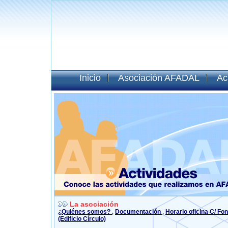
Inicio
Asociación AFADAL
Ac
La asociación
¿Quiénes somos?
,
Documentación
,
Horario oficina C/ Fo
(Edificio Círculo)