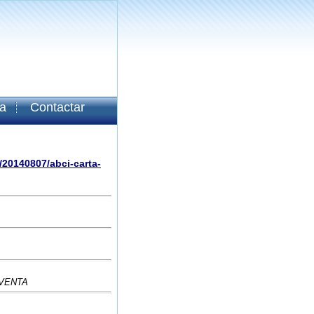
a
Contactar
/20140807/abci-carta-
VENTA