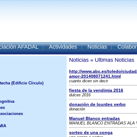
ciación AFADAL
Actividades
Noticias
Colabor
Noticias
» Ultimas Noticias
http://www.abc.es/toledo/ciudad
amor-201408071241.html
cuanto dicen sin decir
techa (Edificio Círculo)
fiesta de la vendimia 2016
dulces 2016
ognitiva
donación de lourdes verbo
nes
donación
asociaciones
Manuel Blanco entradas
MANUEL BLANCO ENTRADAS ALA 
MIA
sorteo de una conga