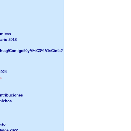
omicas
dario 2018
hashtag/Contigo50yM%C3%A1sCinfa?
2024
s
ntribuciones
chichos
rto
dulce 2022