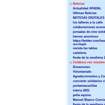
Noticias
Actualidad AFADAL
Ultimas Noticias
NOTICIAS DIGITALES
los talleres a la calle
colaboraciones econ
jornadas de cine soli
heroes anonimos
https://twitter.com/
src=hash
revista las tablas
carteleria
fiesta de la vendimia 
Colabora con nosotro
Donaciones
Voluntariado
Agradecimientos y Co
concierto solidarios 
portamascarillas
loteria 2021
peña equina
Manuel Blanco Concie
fiesta de la vendimia 