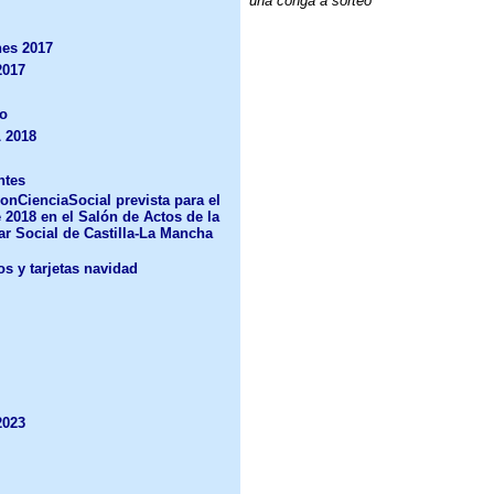
una conga a sorteo
nes 2017
2017
ro
L 2018
ntes
nCienciaSocial prevista para el
 2018 en el Salón de Actos de la
ar Social de Castilla-La Mancha
s y tarjetas navidad
2023