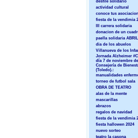
desfile solidario
actividad cultural
conoce tus asociacio
fiesta de la vendimia 
III carrera solidaria
donacion de un cuad
paella solidaria ABRI
dia de los abuelos
Villanueva de los Infa
Jornada Alzheimer #Co
día 7 de noviembre de
Consejería de Bienest
(Toledo).:
manualidades enfermo
torneo de futbol sala
OBRA DE TEATRO
alas de la mente
mascarillas
abrazos
regalos de navidad
fiesta de la vendimia 
fiesta hallowen 2024
nuevo sorteo
teatro la casona