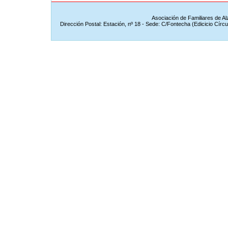
Asociación de Familiares de A
Dirección Postal: Estación, nº 18 - Sede: C/Fontecha (Edicicio Círc